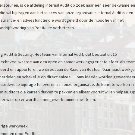
rsteunen, is de afdeling Internal Audit op zoek naar een zeer bekwame en
die wil bijdragen aan het succes van onze organisatie. Internal Audit is een
surance- en adviesfunctie die wordt geleid door de filosofie van het
drijfsvoering van PostNL te verbeteren.
g Audit & Security. Het team van Internal Audit, dat bestaat uit 15
 hecht veel waarde aan een open en samenwerkingsgerichte sfeer. Als tea
oneerd en rapporteren we direct aan de Raad van Bestuur. Daarnaast werk je
erdelen en schakel je op directieniveau. Jouw ideeën worden gewaardee
 waardevolle bijdrage te leveren aan onze organisatie. Je komt te werken in
 auditors die kansen durven te pakken en elkaar vooruit willen helpen. O
nier waarop er wordt samengewerkt binnen het team.
 urige werkweek
genomen door PostNL