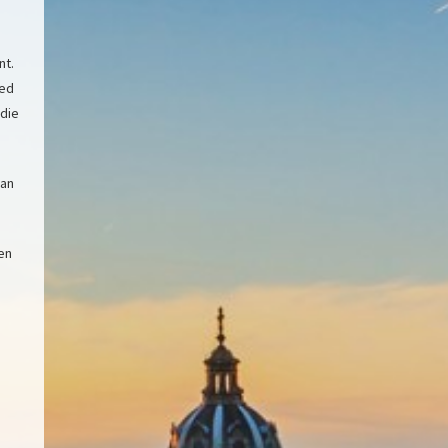
nt.
ied
udie
van
en