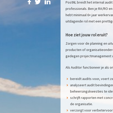
PostNL breidt het internal audit
professionals. Ben je RA/RO en
hebt minimaal 6+ jaar werkerva
uitdagende rol met een prettig
Hoe ziet jouw rol eruit?
Zorgen voor de planning en uit
producten of organisatieonder
gedegen projectmanagement vaa
Als Auditor functioneer je als
bereidt audits voor, voert z
analyseert audit bevindingen
beheersingskwesties te iden
schrijft rapporten met con
de organisatie.
verzorgt voor verbetervoors