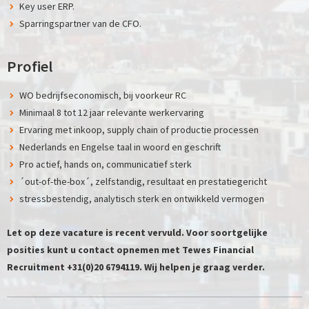
Key user ERP.
Sparringspartner van de CFO.
Profiel
WO bedrijfseconomisch, bij voorkeur RC
Minimaal 8 tot 12 jaar relevante werkervaring
Ervaring met inkoop, supply chain of productie processen
Nederlands en Engelse taal in woord en geschrift
Pro actief, hands on, communicatief sterk
´out-of-the-box´, zelfstandig, resultaat en prestatiegericht
stressbestendig, analytisch sterk en ontwikkeld vermogen
Let op deze vacature is recent vervuld. Voor soortgelijke
posities kunt u contact opnemen met Tewes Financial
Recruitment +31(0)20 6794119. Wij helpen je graag verder.